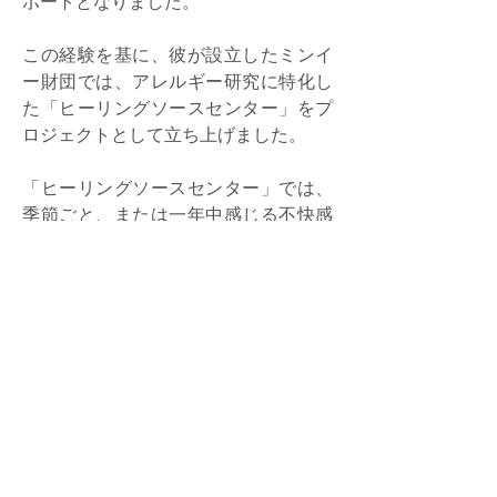
ポートとなりました。
この経験を基に、彼が設立したミンイ
ー財団では、アレルギー研究に特化し
た「ヒーリングソースセンター」をプ
ロジェクトとして立ち上げました。
「ヒーリングソースセンター」では、
季節ごと、または一年中感じる不快感
をサポートするために、常にプログラ
ムの最適化を行っています。
「むずむず」「ずるずる」などの不快
感に悩む人々を支援するため、社会福
祉への思いを大切にし、プログラムを
完全無料で提供しています。
ミンイー財団について知る