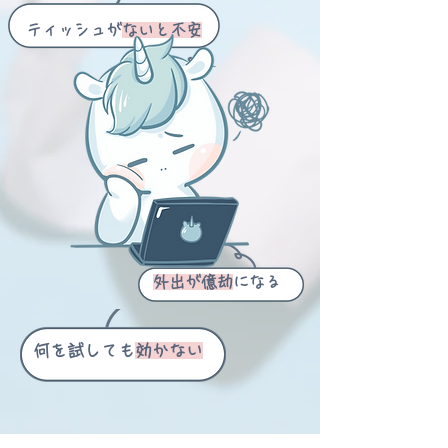
ティッシュが
ないと不安
外出が億劫
になる
何を試しても
効かない