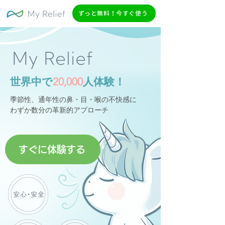
ずっと無料！今すぐ使う
世界中で
20,000
人体験！
季節性、通年性の鼻・目・喉の不快感に
わずか数分の革新的アプローチ
すぐに体験する