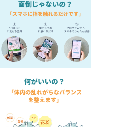
面倒じゃないの？
「スマホに指を触れるだけです」
①
②
③
公式LINE
指でスマホ
プログラム完了、
に友だち登録
に触れるだけ
スマホでかんたん操作
何がいいの？
「体内の乱れがちなバランス
を整えます」