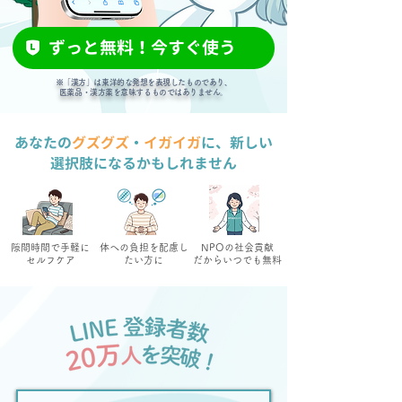
ずっと無料！今すぐ使う
※「漢方」は東洋的な発想を表現したものであり、
医薬品・漢方薬を意味するものではありません。
あなたの
グズグズ
・
イガイガ
に、新しい
選択肢になるかもしれません
隙間時間で手軽に
体への負担を配慮し
NPOの社会貢献
セルフケア
たい方に
だからいつでも無料