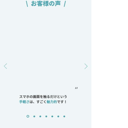
\ お客様の声 /
“
スマホの画面を触るだけという
手軽さ
は、すごく
魅力的
です！