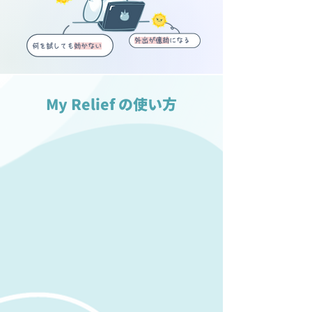
外出が億劫
になる
何を試しても
効かない
My Relief の使い方