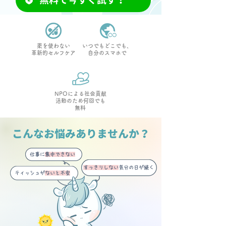
無料で今すぐ試す！
薬を使わない
いつでもどこでも、
革新的セルフケア
自分のスマホで
NPOによる社会貢献
活動のため何回でも
無料
こんなお悩みありませんか？
仕事に
集中できない
すっきりしない
気分の日が続く
ティッシュが
ないと不安