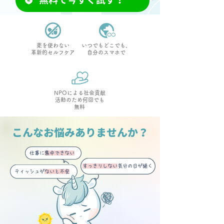
無料で今すぐ試す！
薬を使わない
いつでもどこでも、
革新的セルフケア
自分のスマホで
NPOによる社会貢献
活動のため何回でも
無料
こんなお悩みありませんか？
仕事に
集中できない
すっきりしない
気分の日が続く
ティッシュが
ないと不安