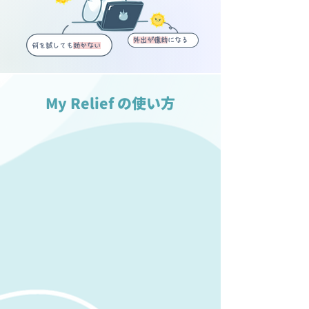
外出が億劫
になる
何を試しても
効かない
My Relief の使い方