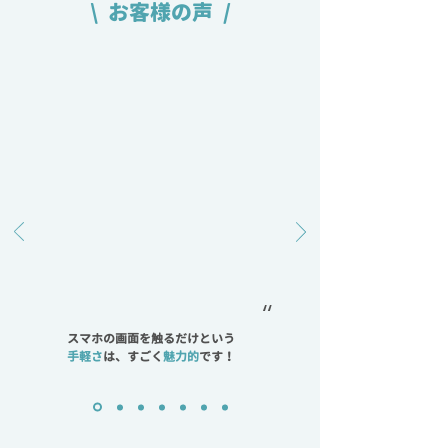
\ お客様の声 /
“
スマホの画面を触るだけという
手軽さ
は、すごく
魅力的
です！