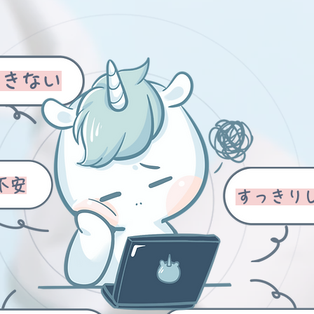
できない
不安
すっきり