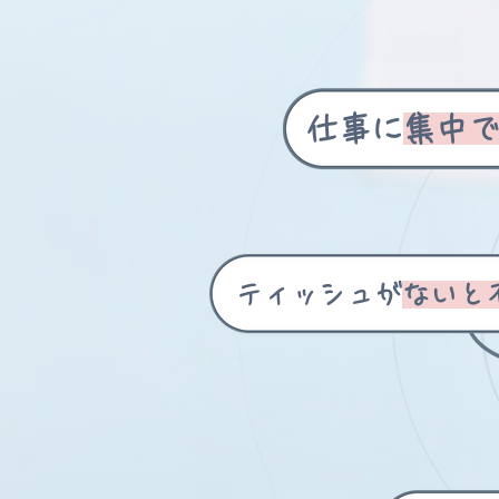
仕事に
集中
ティッシュが
ないと