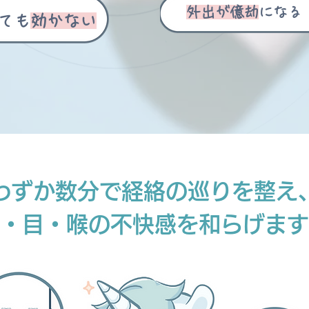
外出が億劫
になる
ても
効かない
わずか数分で経絡の巡りを整え
・目・喉の不快感を和らげます