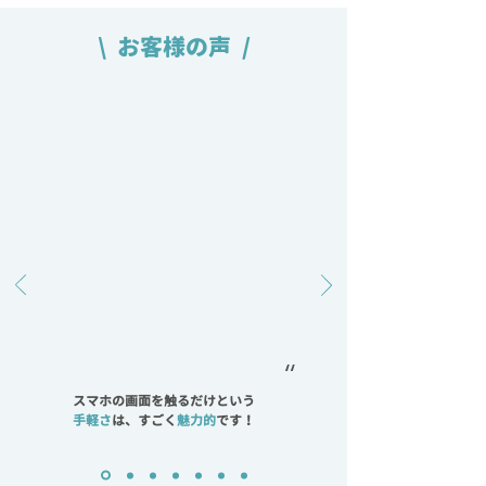
\ お客様の声 /
“
スマホの画面を触るだけという
手軽さ
は、すごく
魅力的
です！