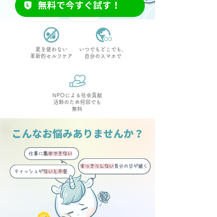
無料で今すぐ試す！
薬を使わない
いつでもどこでも、
革新的セルフケア
自分のスマホで
NPOによる社会貢献
活動のため何回でも
無料
こんなお悩みありませんか？
仕事に
集中できない
すっきりしない
気分の日が続く
ティッシュが
ないと不安