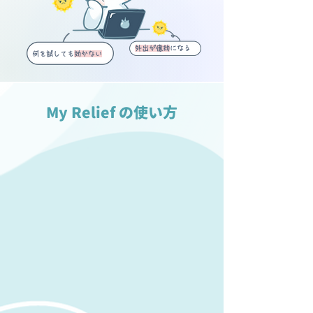
外出が億劫
になる
何を試しても
効かない
My Relief の使い方