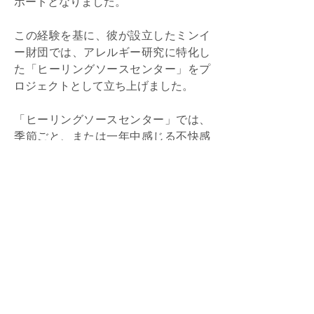
ポートとなりました。
この経験を基に、彼が設立したミンイ
ー財団では、アレルギー研究に特化し
た「ヒーリングソースセンター」をプ
ロジェクトとして立ち上げました。
「ヒーリングソースセンター」では、
季節ごと、または一年中感じる不快感
をサポートするために、常にプログラ
ムの最適化を行っています。
「むずむず」「ずるずる」などの不快
感に悩む人々を支援するため、社会福
祉への思いを大切にし、プログラムを
完全無料で提供しています。
ミンイー財団について知る