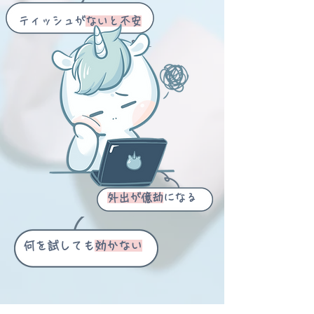
ティッシュが
ないと不安
外出が億劫
になる
何を試しても
効かない