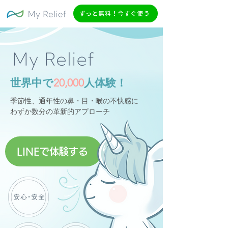
ずっと無料！今すぐ使う
世界中で
20,000
人体験！
季節性、通年性の鼻・目・喉の不快感に
わずか数分の革新的アプローチ
LINEで体験する