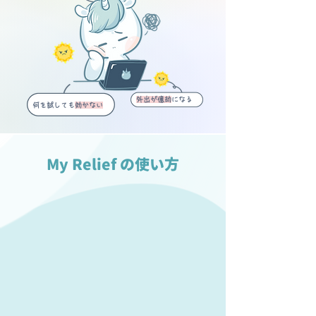
外出が億劫
になる
何を試しても
効かない
My Relief の使い方