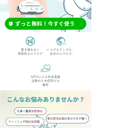
ずっと無料！今すぐ使う
薬を使わない
いつでもどこでも、
革新的セルフケア
自分のスマホで
NPOによる社会貢献
活動のため何回でも
無料
こんなお悩みありませんか？
仕事に
集中できない
すっきりしない
気分の日が続く
ティッシュが
ないと不安