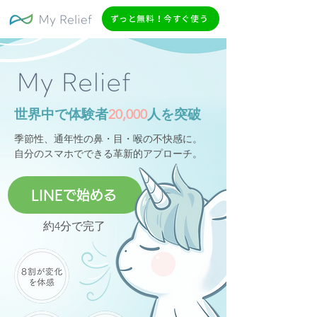
ずっと無料！今すぐ使う
世界中で体験者
20,000
人を突破
季節性、通年性の鼻・目・喉の不快感に。
自分のスマホでできる革新的アプローチ。
LINEで始める
約4分で完了