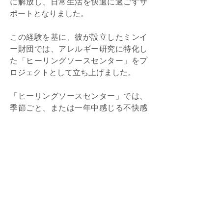
に解放し、日常生活を快適に過ごすサ
ポートとなりました。
この経験を基に、彼が設立したミンイ
ー財団では、アレルギー研究に特化し
た「ヒーリングソースセンター」をプ
ロジェクトとして立ち上げました。
「ヒーリングソースセンター」では、
季節ごと、または一年中感じる不快感
をサポートするために、常にプログラ
ムの最適化を行っています。
「むずむず」「ずるずる」などの不快
感に悩む人々を支援するため、社会福
祉への思いを大切にし、プログラムを
無料で提供しています。