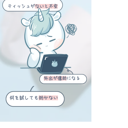
ティッシュが
ないと不安
外出が億劫
になる
何を試しても
効かない