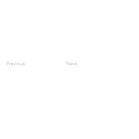
Previous
Next
Contact
東京都新宿区大京町2-4 The Room
四谷大京町 101
03-4400-4099