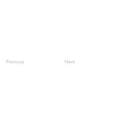
Previous
Next
Contact
東京都新宿区大京町2-4 The Room
四谷大京町 101
03-4400-4099