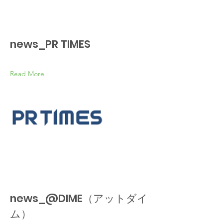
news_PR TIMES
Read More
news_@DIME（アットダイ
ム）