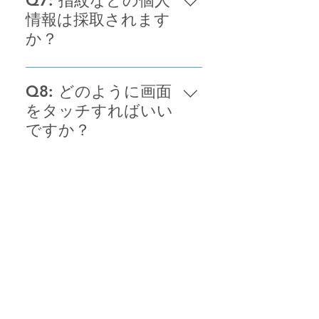
Q7: 指紋などの個人
「気」に近いものです。健康被害
情報は採取されます
への影響はありません。
か？
いいえ、指紋を採取する機能は存
在しません。安心してご利用くだ
Q8: どのように画面
さい。
をタッチすればいい
ですか？
指先で画面をタッチしてくださ
い。強く触れる必要はございませ
Q9: 4分間が長く感
ん。自然な力で触れてください。
じるのですが？
生活のリズムを崩さない隙間時間
でご利用いただくことをお勧めい
Q10: 画面は見てい
たします。通勤時、お昼休憩時
ないといけません
間、テレビを見ている間などがお
か？
すすめです。