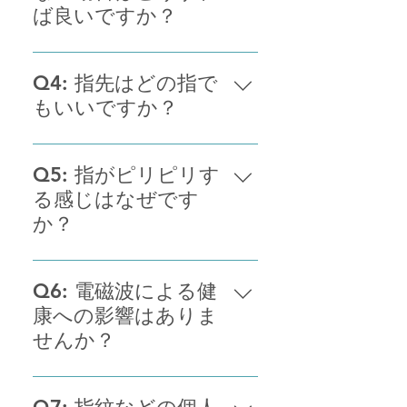
やすくなります。
ば良いですか？
使用後に効果を感じない場合で
も、何回か使用することをおすす
Q4: 指先はどの指で
めしています。プログラムはお体
もいいですか？
への負担、副作用や依存性は一切
ございません。不明な点があれ
指先は体の中で最も優れたエネル
ば、LINEまたは公式サイトからお
ギーの受容体をもっています。ど
Q5: 指がピリピリす
気軽にお問い合わせください。
の指を使っても効果に差はありま
る感じはなぜです
せんが、両手の親指を使うとで姿
か？
勢に負担がなく使用できます。
人によってエネルギーの流れを強
く感じる方もいます。効果への影
Q6: 電磁波による健
響や、人体への副作用もございま
康への影響はありま
せん。安心してご利用ください。
せんか？
エネルギーの流れは一般的な電磁
波とは異なり、東洋医学で言う