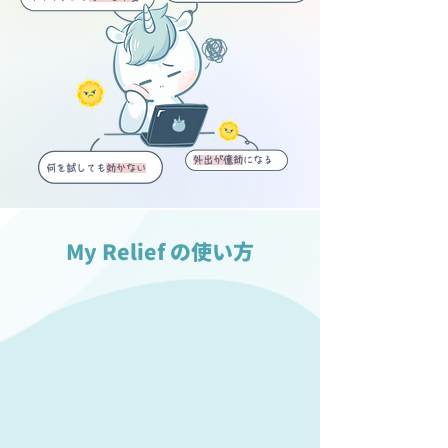
外出が億劫
になる
何を試しても
効かない
My Relief の使い方