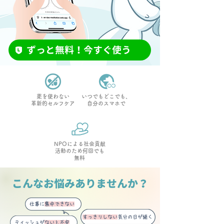
ずっと無料！今すぐ使う
薬を使わない
いつでもどこでも、
革新的セルフケア
自分のスマホで
NPOによる社会貢献
活動のため何回でも
無料
こんなお悩みありませんか？
仕事に
集中できない
すっきりしない
気分の日が続く
ティッシュが
ないと不安