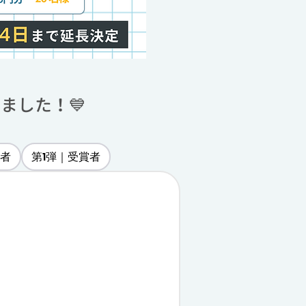
ました！💙
賞者
第1弾｜受賞者