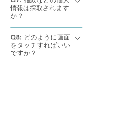
Q7: 指紋などの個人
「気」に近いものです。健康被害
情報は採取されます
への影響はありません。
か？
いいえ、指紋を採取する機能は存
在しません。安心してご利用くだ
Q8: どのように画面
さい。
をタッチすればいい
ですか？
指先で画面をタッチしてくださ
い。強く触れる必要はございませ
Q9: 4分間が長く感
ん。自然な力で触れてください。
じるのですが？
生活のリズムを崩さない隙間時間
でご利用いただくことをお勧めい
Q10: 画面は見てい
たします。通勤時、お昼休憩時
ないといけません
間、テレビを見ている間などがお
か？
すすめです。