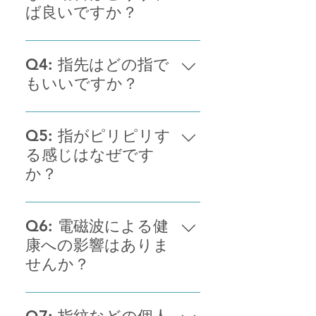
やすくなります。
ば良いですか？
使用後に効果を感じない場合で
も、何回か使用することをおすす
Q4: 指先はどの指で
めしています。プログラムはお体
もいいですか？
への負担、副作用や依存性は一切
ございません。不明な点があれ
指先は体の中で最も優れたエネル
ば、LINEまたは公式サイトからお
ギーの受容体をもっています。ど
Q5: 指がピリピリす
気軽にお問い合わせください。
の指を使っても効果に差はありま
る感じはなぜです
せんが、両手の親指を使うとで姿
か？
勢に負担がなく使用できます。
人によってエネルギーの流れを強
く感じる方もいます。効果への影
Q6: 電磁波による健
響や、人体への副作用もございま
康への影響はありま
せん。安心してご利用ください。
せんか？
エネルギーの流れは一般的な電磁
波とは異なり、東洋医学で言う